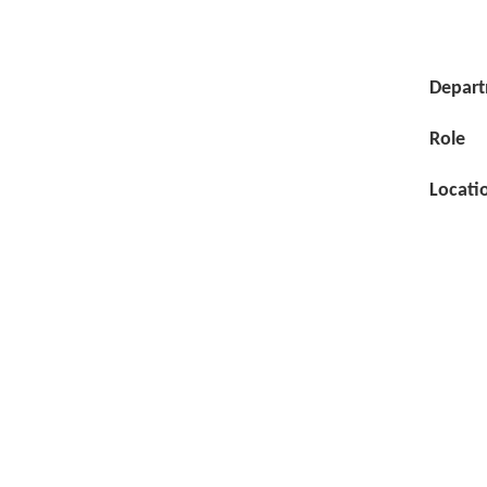
Depar
Role
Locati