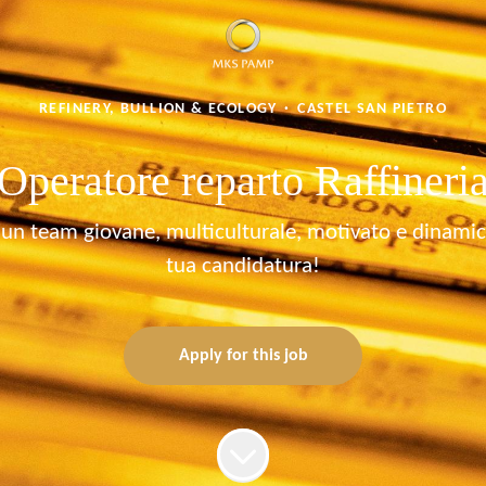
REFINERY, BULLION & ECOLOGY
·
CASTEL SAN PIETRO
Operatore reparto Raffineri
di un team giovane, multiculturale, motivato e dinamico
tua candidatura!
Apply for this job