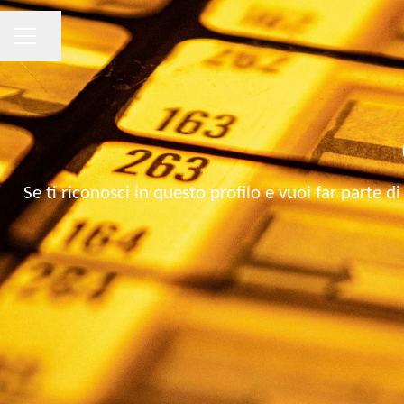
CAREER MENU
Share page
Se ti riconosci in questo profilo e vuoi far parte 