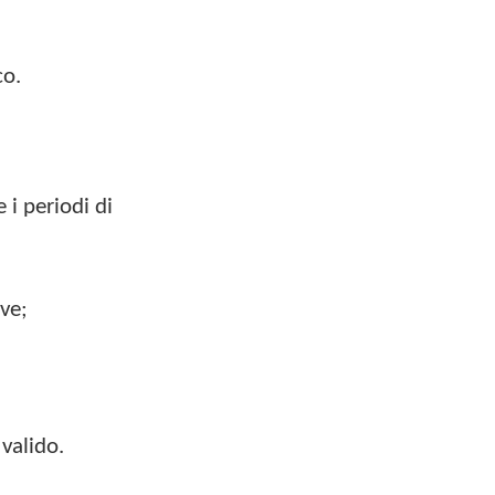
co.
 i periodi di
ive;
 valido.